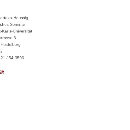
artaxo-Haussig
ches Seminar
-Karls-Universität
trasse 3
 Heidelberg
12
221 / 54-3596
ge