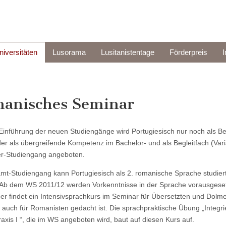
niversitäten
Lusorama
Lusitanistentage
Förderpreis
band
anisches Seminar
 Einführung der neuen Studiengänge wird Portugiesisch nur noch als Be
er als übergreifende Kompetenz im Bachelor- und als Begleitfach (Var
r-Studiengang angeboten.
mt-Studiengang kann Portugiesisch als 2. romanische Sprache studier
Ab dem WS 2011/12 werden Vorkenntnisse in der Sprache vorausgeset
r findet ein Intensivsprachkurs im Seminar für Übersetzten und Dolm
er auch für Romanisten gedacht ist. Die sprachpraktische Übung „Integri
axis I “, die im WS angeboten wird, baut auf diesen Kurs auf.