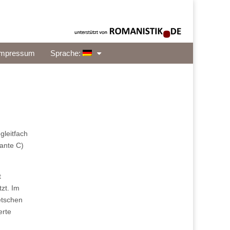
Impressum
Sprache:
gleitfach
iante C)
t
zt. Im
etschen
erte