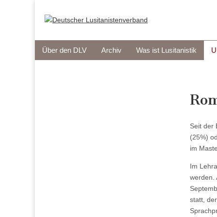
Deutscher
Main
Skip
Über den DLV
Archiv
Was ist Lusitanistik
U
to
menu
content
Lusitanistenver
Rom
Seit der
(25%) od
im Maste
Im Lehra
werden. 
Septembe
statt, d
Sprachpr