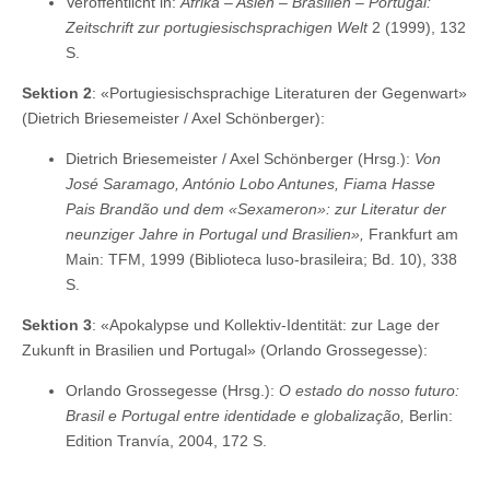
Veröffentlicht in:
Afrika – Asien – Brasilien – Portugal:
Zeitschrift zur portugiesischsprachigen Welt
2 (1999), 132
S.
Sektion 2
: «Portugiesischsprachige Literaturen der Gegenwart»
(Dietrich Briesemeister / Axel Schönberger):
Dietrich Briesemeister / Axel Schönberger (Hrsg.):
Von
José Saramago, António Lobo Antunes, Fiama Hasse
Pais Brandão und dem «Sexameron»: zur Literatur der
neunziger Jahre in Portugal und Brasilien»,
Frankfurt am
Main: TFM, 1999 (Biblioteca luso-brasileira; Bd. 10), 338
S.
Sektion 3
: «Apokalypse und Kollektiv-Identität: zur Lage der
Zukunft in Brasilien und Portugal» (Orlando Grossegesse):
Orlando Grossegesse (Hrsg.):
O estado do nosso futuro:
Brasil e Portugal entre identidade e globalização,
Berlin:
Edition Tranvía, 2004, 172 S.